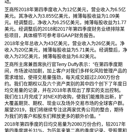
动。
芝商所2018年第四季度收入为12亿美元，营业收入为6.5亿
美元。其净收入为3.855亿美元，摊薄每股收益为1.09美
元。经调整后，净收入为6.25亿美元，摊薄每股收益为1.77
美元。经调整后的2018和2017年第四季度财务业绩排除某
些项目，具体细节可参考非GAAP财务报告。
2018年全年总收入为43亿美元，营业收入为26亿美元。净
收入为20亿美元，摊薄每股收益为5.71美元。经调整后，净
收入为23亿美元，摊薄每股收益为6.82美元。
芝商所主席兼首席执行官Terry Duffy表示：“在第四季度期
间，市场波动加剧，加上客户对我们多样化风险管理产品的
需求增加，使得交易量强劲，每天成交超过2,000万份合
约。我们在期权以及六个资产类别的其中四个创下了年度日
均交易量的记录，并在2018年表现出了厚实的支出控制。
我们在11月完成了对NEX的收购，使我们能推陈出新，扩
大覆盖期货、期权、现金以及场外交易市场的全球客户群。
展望2019，我们将继续专注这两家优秀公司的整合，期待
为我们的客户和股东们释放更多的额外价值。”
2018年第四季度的日均交易量为2080万份合约，较2017年
第四季度增长31%，为历年来第二高的季度记录。受股票和