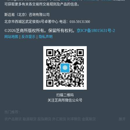
可获取更多有关各交易所交易规则及产品的信息。
斯迈易（北京）咨询有限公司
北京市西城区武定侯街6号卓著中心 电话：010-59131300
©2026芝商所版权所有。保留所有权利。
京ICP备18015631号-2
|
|
网站地图
反诈提示
隐私声明
扫描二维码
关注芝商所微信公众号
热门推荐：
农产品期货
能源期货
股指期货
外汇期货
利率期货
金属期货
展开
金属市场周报
天然气市场月报
原油市场周报
外汇交易周报