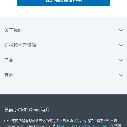
亚洲地区免责声明
关于我们
研报和学习资源
产品
其他
芝商所
CME Group
简介
CME芝商所
是全球最多元化的衍生品交易市场龙头，包括四个指定合约市场
（Designated Contract Market）。点击
CME
，
CBOT
，
NYMEX
，
COMEX
的链接,