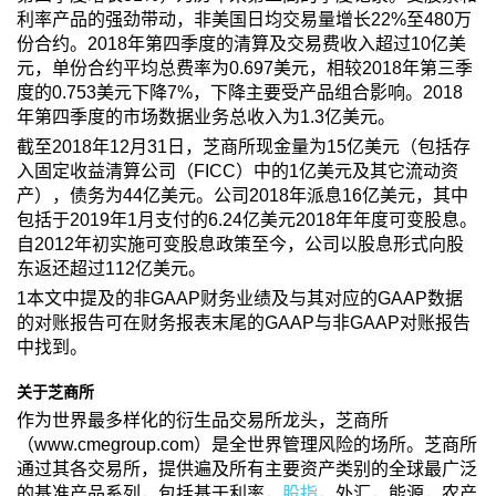
利率产品的强劲带动，非美国日均交易量增长22%至480万
份合约。2018年第四季度的清算及交易费收入超过10亿美
元，单份合约平均总费率为0.697美元，相较2018年第三季
度的0.753美元下降7%，下降主要受产品组合影响。2018
年第四季度的市场数据业务总收入为1.3亿美元。
截至2018年12月31日，芝商所现金量为15亿美元（包括存
入固定收益清算公司（FICC）中的1亿美元及其它流动资
产），债务为44亿美元。公司2018年派息16亿美元，其中
包括于2019年1月支付的6.24亿美元2018年年度可变股息。
自2012年初实施可变股息政策至今，公司以股息形式向股
东返还超过112亿美元。
1本文中提及的非GAAP财务业绩及与其对应的GAAP数据
的对账报告可在财务报表末尾的GAAP与非GAAP对账报告
中找到。
关于芝商所
作为世界最多样化的衍生品交易所龙头，芝商所
（www.cmegroup.com）是全世界管理风险的场所。芝商所
通过其各交易所，提供遍及所有主要资产类别的全球最广泛
的基准产品系列，包括基于利率，
股指
，外汇，能源，农产