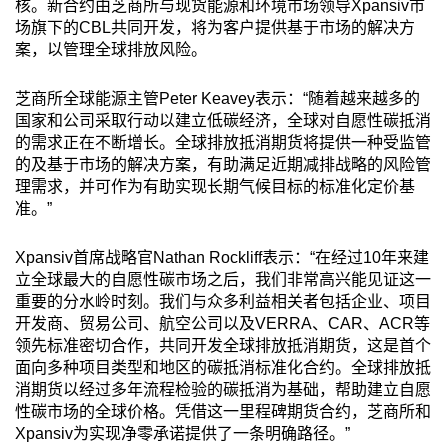
核。新合约由芝商所与现货能源和环境市场领导Xpansiv市
场旗下的CBL共同开发，将为客户提供基于市场的解决方
案，以管理全球排放风险。
芝商所全球能源主管Peter Keavey表示：“随着越来越多的
国家和公司采取行动以建立低碳经济，全球对自愿性碳抵消
的需求正在不断增长。全球排放抵消期货将提供一种受监管
的及基于市场的解决方案，有助满足近期减排战略的风险管
理需求，并可作为有助实现长期气候目标的标准化定价基
准。”
Xpansiv首席战略官Nathan Rockliff表示：“在经过10年来建
立全球最大的自愿性碳市场之后，我们非常高兴能见证这一
重要的分水岭时刻。我们与众多利益相关者包括企业、项目
开发商、贸易公司、航空公司以及VERRA、CAR、ACR等
领先标准密切合作，共同开发全球排放抵消期货，这是首个
面向多种项目类型和地区的碳抵消标准化合约。全球排放抵
消期货以经过多年流程检验的碳抵消为基础，帮助建立自愿
性碳市场的全球价格。凭借这一里程碑期货合约，芝商所和
Xpansiv为实现净零承诺提供了一条明确路径。”