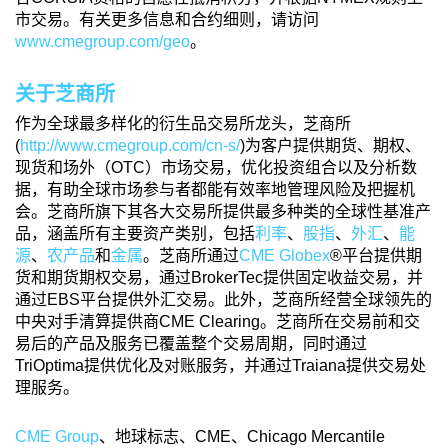
市交易。有关更多信息和合约细则，请访问
www.cmegroup.com/geo
。
关于芝商所
作为全球最多样化的衍生品交易所龙头，芝商所
(
http://www.cmegroup.com/cn-s/
)为客户提供期货、期权、
现货和场外（OTC）市场交易，优化投资组合以及分析数
据，有助全球市场参与者都能有效率地管理风险及把握机
会。芝商所旗下其各大交易所提供最多种类的全球性基准产
品，涵盖所有主要资产类别，包括
利率
、
股指
、
外汇
、
能
源
、
农产品
和
金属
。芝商所通过
CME Globex
®平台提供期
货和期货期权交易，通过BrokerTec提供固定收益交易，并
通过EBS平台提供外汇交易。此外，芝商所经营全球领先的
中央对手清算提供商CME Clearing。芝商所在交易前和交
易后的产品及服务已覆盖整个交易周期，同时通过
TriOptima提供优化及对账服务，并通过Traiana提供交易处
理服务。
CME Group
、地球标志、CME、Chicago Mercantile