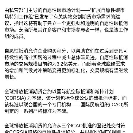
由私营部门主导的自愿性碳市场计划——“扩展自愿性碳市
场特别工作组”已发布了有关实物交割期货市场需求的建
议，指出这将有助于建立一个更强劲和透明的自愿性碳抵消
市场。芝商所与其许多客户和市场参与者一样，也是该工作
组的成员。
自愿性抵消允许企业购买积分，以帮助它们在过渡到更具可
持续性的商业实践的过程中减少总体碳足迹。自愿性碳抵消
市场的交易规模目前约为3.2亿美元，而随着全球脱碳需求
的增加和气候对冲策略变得更加标准化，交易规模有望继续
增长。
全球排放抵消期货合约以国际航空碳抵消和减排计划
(CORSIA) 为基础，该计划包括全球公认的碳抵消标准，而
该标准以联合国的一个专门机构——国际民航组织(ICAO)所
制定的一系列严格标准为基础。
全球排放抵消期货将允许从三个ICAO批准的登记处交付符
合CORSIA资格的自愿性抵消积分，并根据NYMEX规则上