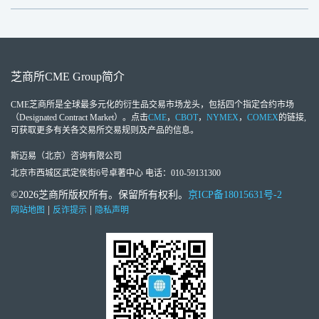
芝商所
CME Group
简介
CME芝商所
是全球最多元化的衍生品交易市场龙头，包括四个指定合约市场
（Designated Contract Market）。点击
CME
，
CBOT
，
NYMEX
，
COMEX
的链接,
可获取更多有关各交易所交易规则及产品的信息。
斯迈易（北京）咨询有限公司
北京市西城区武定侯街6号卓著中心 电话：010-59131300
©2026芝商所版权所有。保留所有权利。
京ICP备18015631号-2
|
|
网站地图
反诈提示
隐私声明