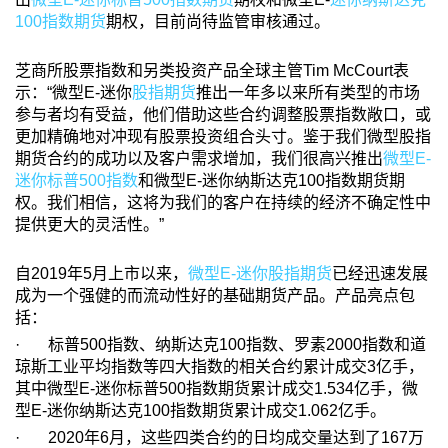
100指数期货
期权，目前尚待监管审核通过。
芝商所股票指数和另类投资产品全球主管Tim McCourt表
示：“微型E-迷你
股指期货
推出一年多以来所有类型的市场
参与者均有受益，他们借助这些合约调整股票指数敞口，或
更加精确地对冲现有股票投资组合头寸。鉴于我们微型股指
期货合约的成功以及客户需求增加，我们很高兴推出
微型E-
迷你标普500指数
和微型E-迷你纳斯达克100指数期货期
权。我们相信，这将为我们的客户在持续的经济不确定性中
提供更大的灵活性。”
自2019年5月上市以来，
微型E-迷你股指期货
已经迅速发展
成为一个强健的而流动性好的基础期货产品。产品亮点包
括：
· 标普500指数、纳斯达克100指数、罗素2000指数和道
琼斯工业平均指数等四大指数的相关合约累计成交3亿手，
其中微型E-迷你标普500指数期货累计成交1.534亿手，微
型E-迷你纳斯达克100指数期货累计成交1.062亿手。
· 2020年6月，这些四类合约的日均成交量达到了167万