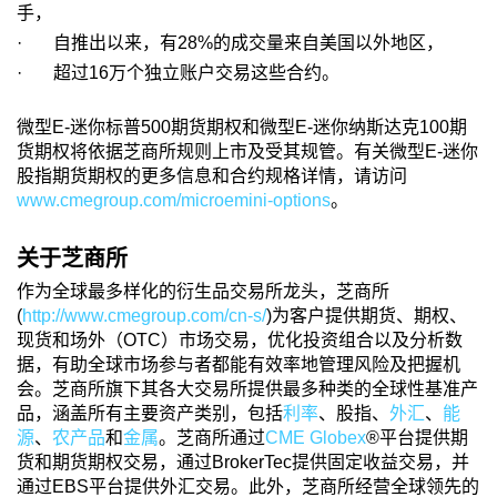
手，
· 自推出以来，有28%的成交量来自美国以外地区，
· 超过16万个独立账户交易这些合约。
微型E-迷你标普500期货期权和微型E-迷你纳斯达克100期
货期权将依据芝商所规则上市及受其规管。有关微型E-迷你
股指期货期权的更多信息和合约规格详情，请访问
www.cmegroup.com/microemini-options
。
关于芝商所
作为全球最多样化的衍生品交易所龙头，芝商所
(
http://www.cmegroup.com/cn-s/
)为客户提供期货、期权、
现货和场外（OTC）市场交易，优化投资组合以及分析数
据，有助全球市场参与者都能有效率地管理风险及把握机
会。芝商所旗下其各大交易所提供最多种类的全球性基准产
品，涵盖所有主要资产类别，包括
利率
、股指、
外汇
、
能
源
、
农产品
和
金属
。芝商所通过
CME Globex
®平台提供期
货和期货期权交易，通过BrokerTec提供固定收益交易，并
通过EBS平台提供外汇交易。此外，芝商所经营全球领先的