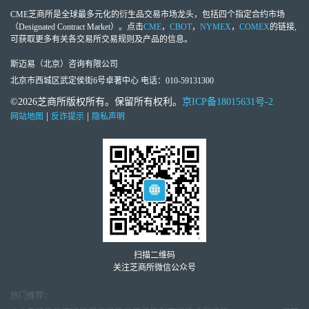
CME芝商所
是全球最多元化的衍生品交易市场龙头，包括四个指定合约市场
（Designated Contract Market）。点击
CME
，
CBOT
，
NYMEX
，
COMEX
的链接,
可获取更多有关各交易所交易规则及产品的信息。
斯迈易（北京）咨询有限公司
北京市西城区武定侯街6号卓著中心 电话：010-59131300
©2026芝商所版权所有。保留所有权利。
京ICP备18015631号-2
|
|
网站地图
反诈提示
隐私声明
扫描二维码
关注芝商所微信公众号
热门推荐：