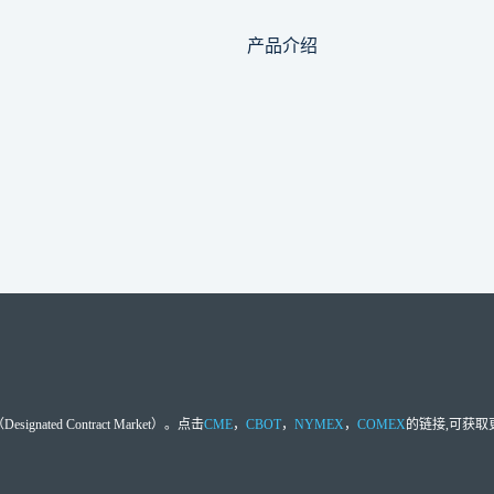
产品介绍
d Contract Market）。点击
CME
，
CBOT
，
NYMEX
，
COMEX
的链接,可获