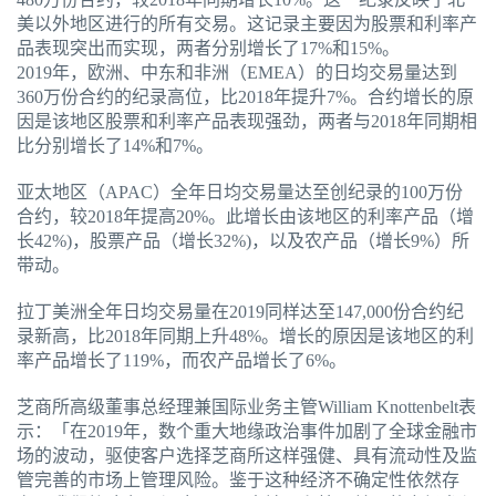
美以外地区进行的所有交易。这记录主要因为股票和利率产
品表现突出而实现，两者分别增长了17%和15%。
2019年，欧洲、中东和非洲（EMEA）的日均交易量达到
360万份合约的纪录高位，比2018年提升7%。合约增长的原
因是该地区股票和利率产品表现强劲，两者与2018年同期相
比分别增长了14%和7%。
亚太地区（APAC）全年日均交易量达至创纪录的100万份
合约，较2018年提高20%。此增长由该地区的利率产品（增
长42%)，股票产品（增长32%)，以及农产品（增长9%）所
带动。
拉丁美洲全年日均交易量在2019同样达至147,000份合约纪
录新高，比2018年同期上升48%。增长的原因是该地区的利
率产品增长了119%，而农产品增长了6%。
芝商所高级董事总经理兼国际业务主管William Knottenbelt表
示：「在2019年，数个重大地缘政治事件加剧了全球金融市
场的波动，驱使客户选择芝商所这样强健、具有流动性及监
管完善的市场上管理风险。鉴于这种经济不确定性依然存