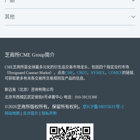
产品
其他
芝商所
CME Group
简介
CME芝商所
是全球最多元化的衍生品交易市场龙头，包括四个指定合约市场
（Designated Contract Market）。点击
CME
，
CBOT
，
NYMEX
，
COMEX
的链接,
可获取更多有关各交易所交易规则及产品的信息。
斯迈易（北京）咨询有限公司
北京市西城区武定侯街6号卓著中心 电话：010-59131300
©2026芝商所版权所有。保留所有权利。
京ICP备18015631号-2
|
|
网站地图
反诈提示
隐私声明