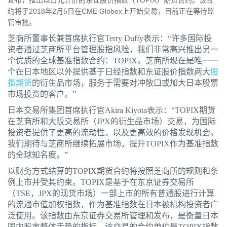
宣布，推出以日元计价的东证股价指数（TOPIX）期货合约。该合
约将于2018年2月5日在CME Globex上开始交易，目前正在等待监
管审批。
芝商所董事长兼首席执行官Terry Duffy表示：“许多国际投
资者通过芝商所平台管理股指风险，我们非常高兴推出另一
个优质的全球基准指数合约：TOPIX。芝商所现在是唯一一
个在日本地区以外提供基于日经指数和东证股价指数两大
股
指期货
的衍生品市场，服务于需要对冲敞口或加大日本股票
市场投资的客户。”
日本交易所集团首席执行官Akira Kiyota表示：“TOPIX期货
在芝商所和大阪交易所（JPX的衍生品市场）交易，为国际
投资者提供了更高的流动性，以及更高效的价格发现机会。
我们期待与芝商所继续拓展市场，提升TOPIX作为基准指数
的全球知名度。”
以财务方式结算的TOPIX期货合约将按照芝商所的规则和条
例上市并受其约束。TOPIX是基于在东京证券交易所
（TSE，JPX的现货市场）一部上市的所有普通股进行计算
的流通市值加权指数，作为基准指数在日本被机构投资者广
泛使用。该指数由东京证券交易所管理和发布，是衡量日本
国内股市整体走势的指标。该交易的合约单位是TOPIX指数