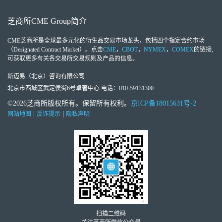
芝商所
CME Group
简介
CME芝商所
是全球最多元化的衍生品交易市场龙头，包括四个指定合约市场
（Designated Contract Market）。点击
CME
，
CBOT
，
NYMEX
，
COMEX
的链接,
可获取更多有关各交易所交易规则及产品的信息。
斯迈易（北京）咨询有限公司
北京市西城区武定侯街6号卓著中心 电话：010-59131300
©2026芝商所版权所有。保留所有权利。
京ICP备18015631号-2
|
|
网站地图
反诈提示
隐私声明
扫描二维码