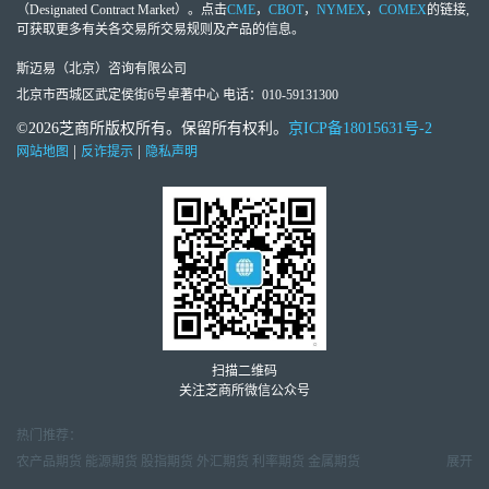
（Designated Contract Market）。点击
CME
，
CBOT
，
NYMEX
，
COMEX
的链接,
可获取更多有关各交易所交易规则及产品的信息。
斯迈易（北京）咨询有限公司
北京市西城区武定侯街6号卓著中心 电话：010-59131300
©2026芝商所版权所有。保留所有权利。
京ICP备18015631号-2
|
|
网站地图
反诈提示
隐私声明
扫描二维码
关注芝商所微信公众号
热门推荐：
农产品期货
能源期货
股指期货
外汇期货
利率期货
金属期货
展开
金属市场周报
天然气市场月报
原油市场周报
外汇交易周报