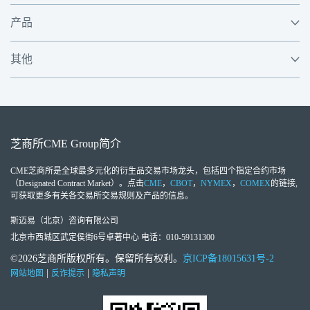
产品
其他
芝商所
CME Group
简介
CME芝商所
是全球最多元化的衍生品交易市场龙头，包括四个指定合约市场
（Designated Contract Market）。点击
CME
，
CBOT
，
NYMEX
，
COMEX
的链接,
可获取更多有关各交易所交易规则及产品的信息。
斯迈易（北京）咨询有限公司
北京市西城区武定侯街6号卓著中心 电话：010-59131300
©2026芝商所版权所有。保留所有权利。
京ICP备18015631号-2
|
|
网站地图
反诈提示
隐私声明